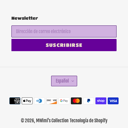
Newsletter
SUSCRIBIRSE
I
Español
D
I
O
Métodos
M
de
A
pago
© 2026,
MWimi's Collection
Tecnología de Shopify