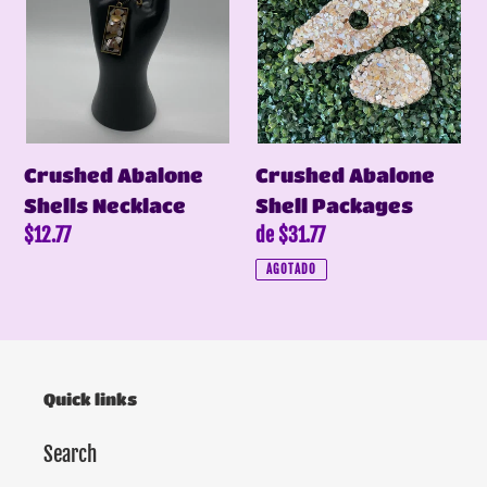
:
Crushed Abalone
Crushed Abalone
Shells Necklace
Shell Packages
Precio
$12.77
Precio
de $31.77
habitual
habitual
AGOTADO
Quick links
Search